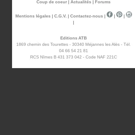
Coup de coeur
|
Actualités
|
Forums
Mentions légales
|
C.G.V.
|
Contactez-nous
|
|
|
|
Editions ATB
1869 chemin des Tourettes - 30340 Méjannes les Alès - Tél.
04 66 54 21 81
RCS Nîmes B 431 373 042 - Code NAF 221C