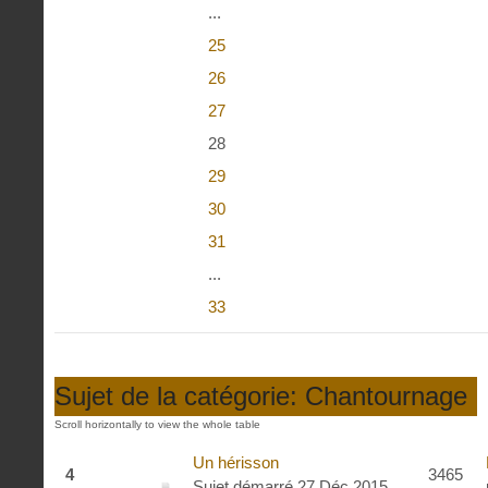
...
25
26
27
28
29
30
31
...
33
Sujet de la catégorie: Chantournage
Un hérisson
4
3465
Sujet démarré 27 Déc 2015