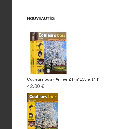
NOUVEAUTÉS
Couleurs bois - Année 24 (n°139 à 144)
42,00 €