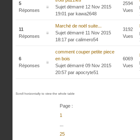
5
2594
Sujet démarré 12 Nov 2015
Réponses
Vues
19:01
par
kawa2648
Marché de noël suite...
11
3192
Sujet démarré 11 Nov 2015
Réponses
Vues
18:17
par
calimero54
comment couper petite piece
6
en bois
6069
Réponses
Sujet démarré 09 Nov 2015
Vues
20:57
par
apocryte51
Page :
1
...
25