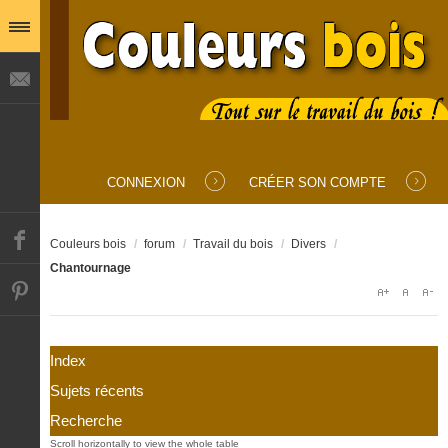
IDENTIFIANT
MOT DE PASSE
CONNEXION
CRÉER SON COMPTE
SE SOUVENIR DE MOI
Couleurs bois
/
forum
/
Travail du bois
/
Divers
/
Chantournage
Mot de passe oublié ?
Identifiant oublié ?
Index
Sujets récents
Recherche