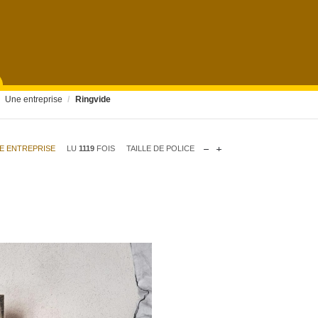
IDENTIFIANT
Une entreprise
/
Ringvide
MOT DE PASSE
E ENTREPRISE
LU
1119
FOIS
TAILLE DE POLICE
SE SOUVENIR DE MOI
Mot de passe oublié ?
Identifiant oublié ?