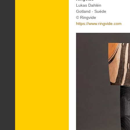
Lukas Dahlén
Gotland - Suède
© Ringvide
https://www.ringvide.com