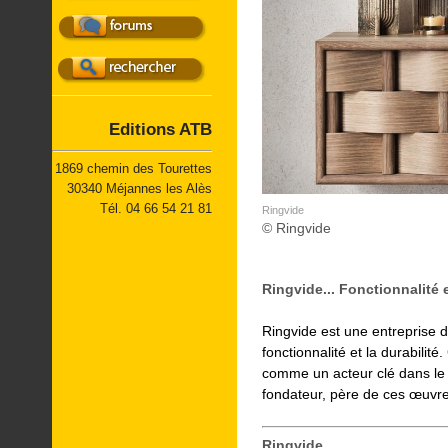
Petite réalisation
Matériel
Les vidéos
Un lieu
Réalisation-Plan
Livres
Sculpture
Editions ATB
Tournage
1869 chemin des Tourettes
30340 Méjannes les Alès
Tél. 04 66 54 21 81
Ringvide
© Ringvide
Ringvide... Fonctionnalité e
Ringvide est une entreprise 
fonctionnalité et la durabili
comme un acteur clé dans le s
fondateur, père de ces œuvres
Ringvide