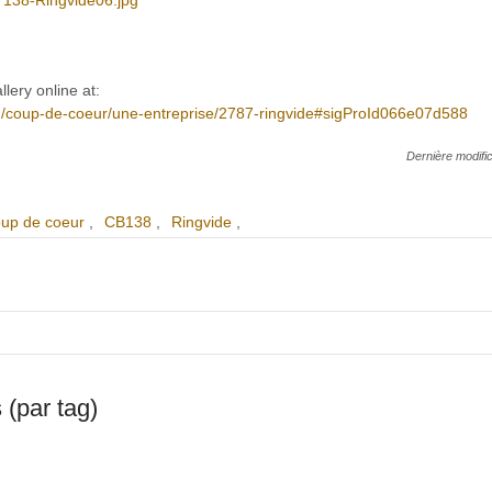
ery online at:
m/coup-de-coeur/une-entreprise/2787-ringvide#sigProId066e07d588
Dernière modific
up de coeur
CB138
Ringvide
 (par tag)