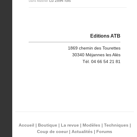
Lu 2894 fois
Dans Matériel
Editions ATB
1869 chemin des Tourettes
30340 Méjannes les Alès
Tél. 04 66 54 21 81
Accueil
|
Boutique
|
La revue
|
Modèles
|
Techniques
|
Coup de coeur
|
Actualités
|
Forums