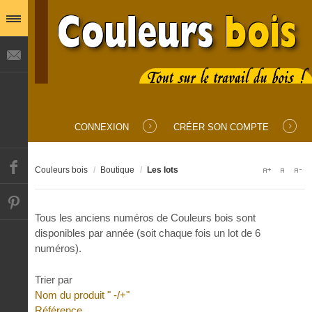
IDENTIFIANT
MOT DE PASSE
CONNEXION
CRÉER SON COMPTE
SE SOUVENIR DE MOI
Couleurs bois
/
Boutique
/
Les lots
Tous les anciens numéros de Couleurs bois sont
disponibles par année (soit chaque fois un lot de 6
Mot de passe oublié ?
Identifiant oublié ?
numéros).
Trier par
Nom du produit " -/+"
Référence